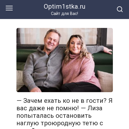
Перейти
Optim1stka.ru
к
Сайт для Вас!
контенту
— Зачем ехать ко не в гости? Я
вас даже не помню! — Лиза
попыталась остановить
наглую троюродную тетю с