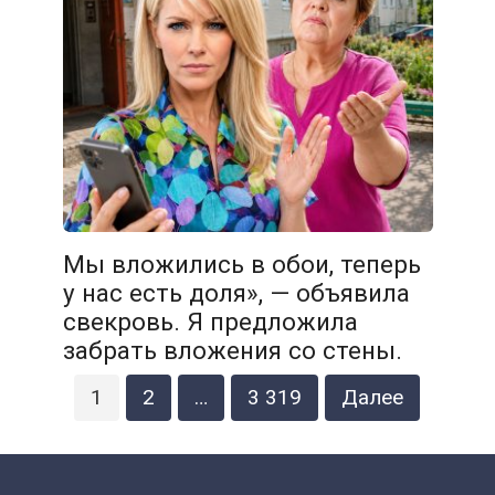
Мы вложились в обои, теперь
у нас есть доля», — объявила
свекровь. Я предложила
забрать вложения со стены.
Навигация
1
2
…
3 319
Далее
по
записям