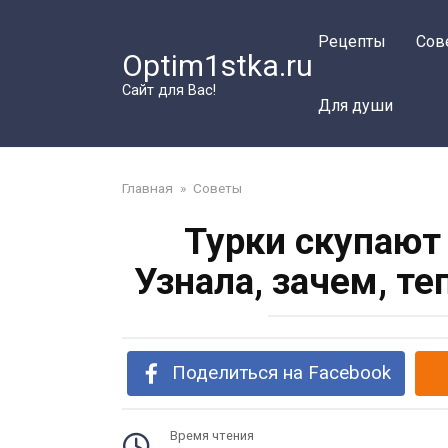
Перейти
к
Рецепты
Сов
Optim1stka.ru
контенту
Сайт для Вас!
Для души
Главная
»
Советы
Турки скупают
Узнала, зачем, т
Поделиться на Facebook
Время чтения