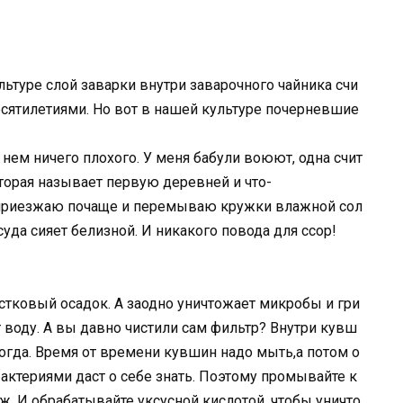
культуре слой заварки внутри заварочного чайника счи
есятилетиями. Но вот в нашей культуре почерневшие
 нем ничего плохого. У меня бабули воюют, одна счит
орая называет первую деревней и что-
то приезжаю почаще и перемываю кружки влажной сол
суда сияет белизной. И никакого повода для ссор!
естковый осадок. А заодно уничтожает микробы и гри
тит воду. А вы давно чистили сам фильтр? Внутри кувш
ногда. Время от времени кувшин надо мыть,а потом о
бактериями даст о себе знать. Поэтому промывайте к
ж. И обрабатывайте уксусной кислотой, чтобы уничто