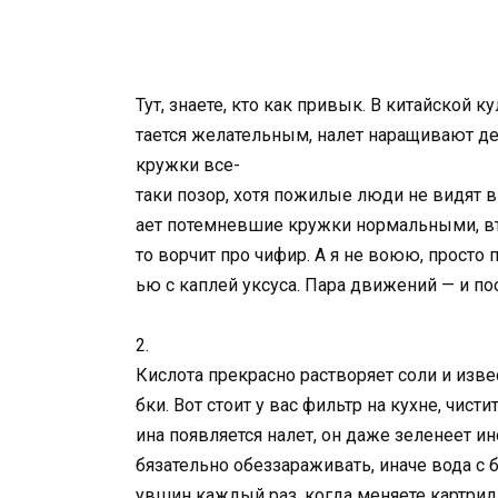
Тут, знаете, кто как привык. В китайской 
тается желательным, налет наращивают д
кружки все-
таки позор, хотя пожилые люди не видят в
ает потемневшие кружки нормальными, вт
то ворчит про чифир. А я не воюю, прос
ью с каплей уксуса. Пара движений — и по
2.
Кислота прекрасно растворяет соли и изв
бки. Вот стоит у вас фильтр на кухне, чис
ина появляется налет, он даже зеленеет и
бязательно обеззараживать, иначе вода с 
увшин каждый раз, когда меняете картрид