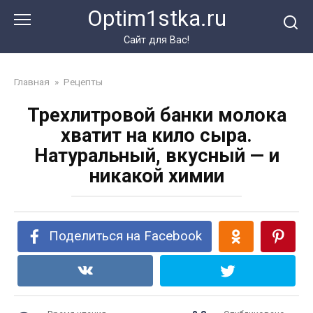
Перейти
Optim1stka.ru
к
контенту
Сайт для Вас!
Главная
»
Рецепты
Трехлитровой банки молока
хватит на кило сыра.
Натуральный, вкусный — и
никакой химии
Поделиться на Facebook