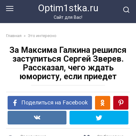
Перейти
Optim1stka.ru
к
контенту
Сайт для Вас!
Главная
»
Это интересно
За Максима Галкина решился
заступиться Сергей Зверев.
Рассказал, чего ждать
юмористу, если приедет
Поделиться на Facebook