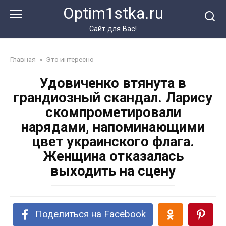
Перейти
Optim1stka.ru
к
контенту
Сайт для Вас!
Главная
»
Это интересно
Удовиченко втянута в
грандиозный скандал. Ларису
скомпрометировали
нарядами, напоминающими
цвет украинского флага.
Женщина отказалась
выходить на сцену
Поделиться на Facebook