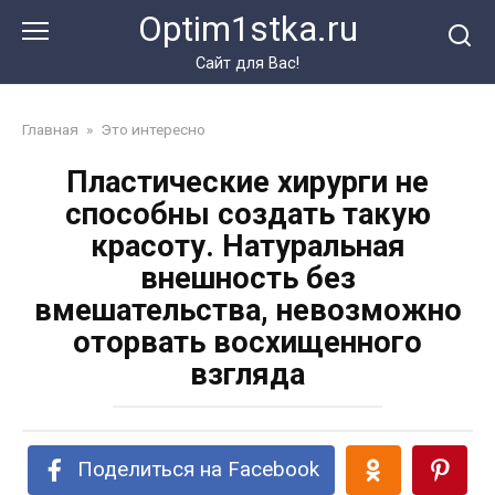
Перейти
Optim1stka.ru
к
контенту
Сайт для Вас!
Главная
»
Это интересно
Пластические хирурги не
способны создать такую
красоту. Натуральная
внешность без
вмешательства, невозможно
оторвать восхищенного
взгляда
Поделиться на Facebook