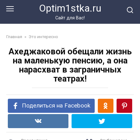
Перейти
Optim1stka.ru
к
контенту
Сайт для Вас!
Главная
»
Это интересно
Ахеджаковой обещали жизнь
на маленькую пенсию, а она
нарасхват в заграничных
театрах!
Поделиться на Facebook