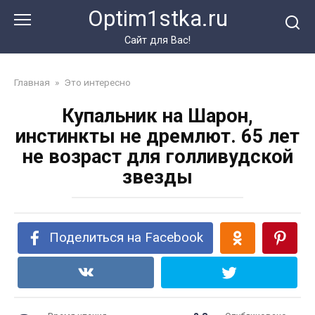
Перейти
Optim1stka.ru
к
контенту
Сайт для Вас!
Главная
»
Это интересно
Купальник на Шарон,
инстинкты не дремлют. 65 лет
не возраст для голливудской
звезды
Поделиться на Facebook