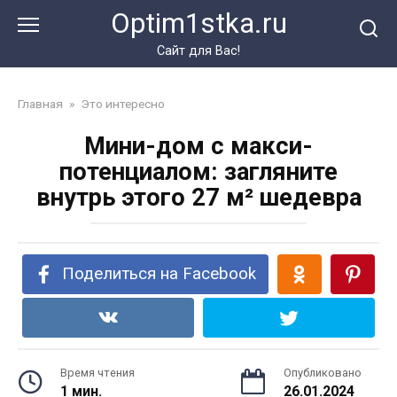
Перейти
Optim1stka.ru
к
контенту
Сайт для Вас!
Главная
»
Это интересно
Мини-дом с макси-
потенциалом: загляните
внутрь этого 27 м² шедевра
Поделиться на Facebook
Время чтения
Опубликовано
1 мин.
26.01.2024