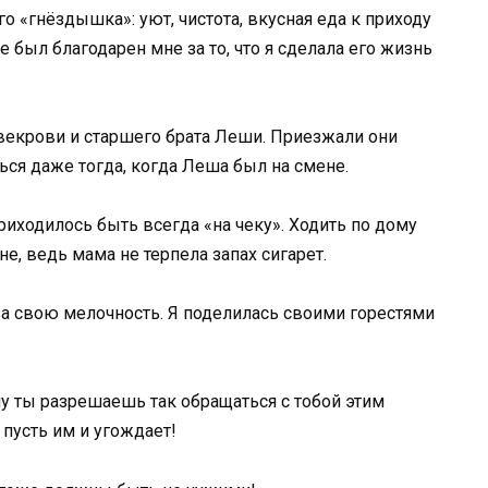
о «гнёздышка»: уют, чистота, вкусная еда к приходу
 был благодарен мне за то, что я сделала его жизнь
векрови и старшего брата Леши. Приезжали они
ься даже тогда, когда Леша был на смене.
иходилось быть всегда «на чеку». Ходить по дому
не, ведь мама не терпела запах сигарет.
за свою мелочность. Я поделилась своими горестями
му ты разрешаешь так обращаться с тобой этим
пусть им и угождает!