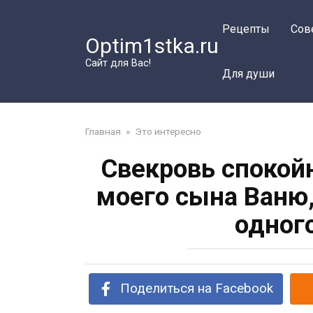
Перейти
к
Рецепты
Сов
Optim1stka.ru
контенту
Сайт для Вас!
Для души
Главная
»
Это интересно
Свекровь спокойн
моего сына Ваню
одног
Поделиться на Facebook