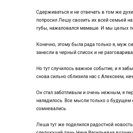
Сдерживаться и не отвечать в том же духе
попросил Лешу свозить их всей семьей на в
губы, нажаловался мамаше. И мы целых по
Конечно, этому была рада только я, муж с
занесли в черный список и не разговарива
Но тут случилось важное событие, и я забы
снова сильно сблизила нас с Алексеем, на
Он стал заботливым и очень нежным, я пере
наладилось. Все мысли только о будущем с
сомневались.
Леша тут же поделился радостной новость
следующий день Нина Васильевна возникл