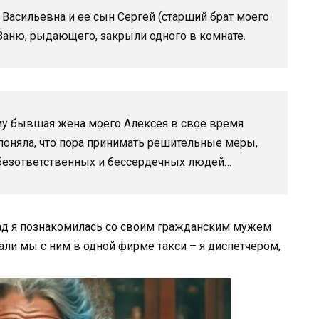
а Васильевна и ее сын Сергей (старший брат моего
 Ваню, рыдающего, закрыли одного в комнате.
ему бывшая жена моего Алексея в свое время
 поняла, что пора принимать решительные меры,
х безответственных и бессердечных людей…
азад я познакомилась со своим гражданским мужем
тали мы с ним в одной фирме такси – я диспетчером,