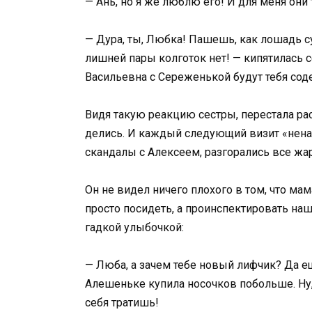
— Ань, но я же люблю его! И для меня он
— Дура, ты, Любка! Пашешь, как лошадь су
лишней пары колготок нет! — кипятилась с
Васильевна с Сереженькой будут тебя сод
Видя такую реакцию сестры, перестала рас
делись. И каждый следующий визит «нена
скандалы с Алексеем, разгорались все жар
Он не видел ничего плохого в том, что мам
просто посидеть, а проинспектировать наш
гадкой улыбочкой:
— Люба, а зачем тебе новый лифчик? Да 
Алешеньке купила носочков побольше. Ну, 
себя тратишь!