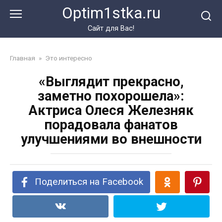
Перейти
Optim1stka.ru
к
контенту
Сайт для Вас!
Главная
»
Это интересно
«Выглядит прекрасно,
заметно похорошела»:
Актриса Олеся Железняк
порадовала фанатов
улучшениями во внешности
Поделиться на Facebook