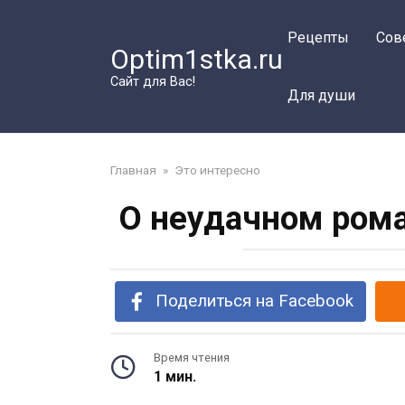
Перейти
к
Рецепты
Сов
Optim1stka.ru
контенту
Сайт для Вас!
Для души
Главная
»
Это интересно
О неудачном ром
Поделиться на Facebook
Время чтения
1 мин.