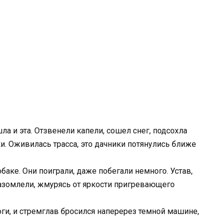
ла и эта. Отзвенели капели, сошел снег, подсохла
и. Оживилась трасса, это дачники потянулись ближе
обаке. Они поиграли, даже побегали немного. Устав,
азомлели, жмурясь от яркости пригревающего
оги, и стремглав бросился наперерез темной машине,