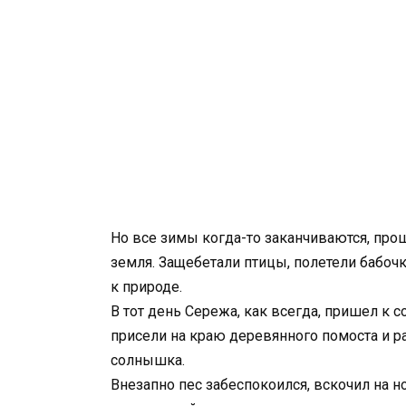
Но все зимы когда-то заканчиваются, прош
земля. Защебетали птицы, полетели бабочк
к природе.
В тот день Сережа, как всегда, пришел к с
присели на краю деревянного помоста и р
солнышка.
Внезапно пес забеспокоился, вскочил на н