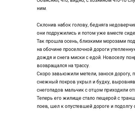
Объяснял, что, видно, с хозяином что-то сл
ним.
Склонив набок голову, бедняга недоверчив
они подружились и потом уже вместе сиде
Так прошла осень, близкими морозами под
на обочине проселочной дороги утепленну
дождя и снега миски с едой. Новоселу пон
возвращался на трассу.
Скоро завьюжили метели, занося дорогу,
снежный покров укрыл и будку, выровняв 
снегопадов мальчик с отцом приходили от
Теперь его жилище стало пещерой с транш
поев, шел к опустевшей дороге и подолгу 