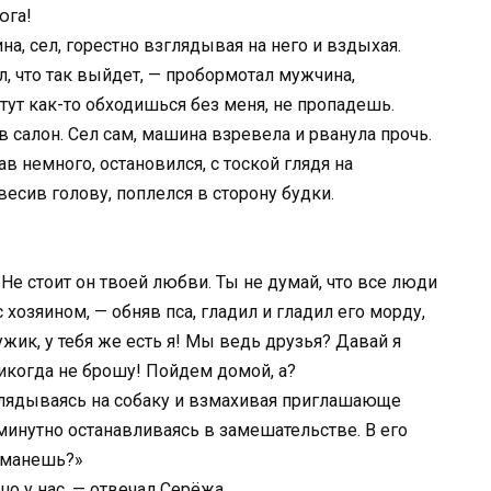
юга!
ина, сел, горестно взглядывая на него и вздыхая.
ал, что так выйдет, — пробормотал мужчина,
тут как-то обходишься без меня, не пропадешь.
в салон. Сел сам, машина взревела и рванула прочь.
 немного, остановился, с тоской глядя на
весив голову, поплелся в сторону будки.
 Не стоит он твоей любви. Ты не думай, что все люди
 хозяином, — обняв пса, гладил и гладил его морду,
ужик, у тебя же есть я! Мы ведь друзья? Давай я
никогда не брошу! Пойдем домой, а?
глядываясь на собаку и взмахивая приглашающе
оминутно останавливаясь в замешательстве. В его
обманешь?»
шо у нас, — отвечал Серёжа.