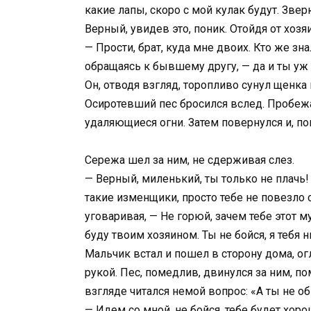
какие лапы, скоро с мой кулак будут. Звер
Верный, увидев это, поник. Отойдя от хозя
— Прости, брат, куда мне двоих. Кто же зн
обращаясь к бывшему другу, — да и ты уж 
Он, отводя взгляд, торопливо сунул щенка 
Осиротевший пес бросился вслед. Пробежав
удаляющиеся огни. Затем повернулся и, по
Сережа шел за ним, не сдерживая слез.
— Верный, миленький, ты только не плачь!
такие изменщики, просто тебе не повезло с
уговаривая, — Не горюй, зачем тебе этот м
буду твоим хозяином. Ты не бойся, я тебя 
Мальчик встал и пошел в сторону дома, о
рукой. Пес, помедлив, двинулся за ним, п
взгляде читался немой вопрос: «А ты не 
— Идем со мной, не бойся, тебе будет хоро