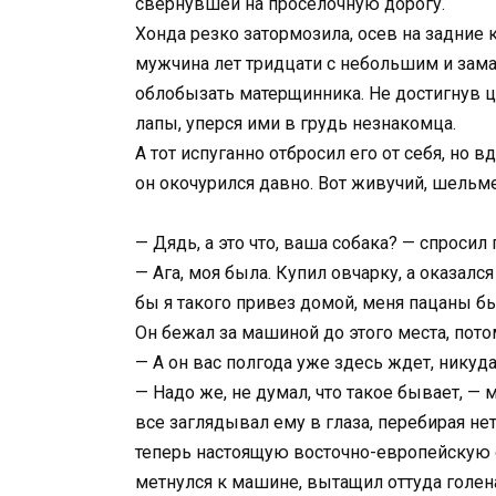
свернувшей на проселочную дорогу.
Хонда резко затормозила, осев на задние
мужчина лет тридцати с небольшим и замахн
облобызать матерщинника. Не достигнув це
лапы, уперся ими в грудь незнакомца.
А тот испуганно отбросил его от себя, но в
он окочурился давно. Вот живучий, шельм
— Дядь, а это что, ваша собака? — спроси
— Ага, моя была. Купил овчарку, а оказал
бы я такого привез домой, меня пацаны бы
Он бежал за машиной до этого места, потом
— А он вас полгода уже здесь ждет, никуда
— Надо же, не думал, что такое бывает, — 
все заглядывал ему в глаза, перебирая не
теперь настоящую восточно-европейскую о
метнулся к машине, вытащил оттуда голен