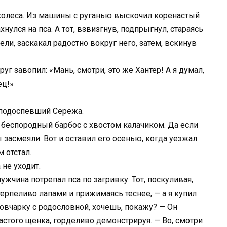
 колеса. Из машины с руганью выскочил коренастый
улся на пса. А тот, взвизгнув, подпрыгнул, стараясь
ли, заскакал радостно вокруг него, затем, вскинув
друг завопил: «Мань, смотри, это же Хантер! А я думал,
ец!»
л подоспевший Сережа.
ся беспородный барбос с хвостом калачиком. Да если
 засмеяли. Вот и оставил его осенью, когда уезжал.
 отстал.
 не уходит.
мужчина потрепал пса по загривку. Тот, поскуливая,
терпеливо лапами и прижимаясь теснее, — а я купил
вчарку с родословной, хочешь, покажу? — Он
астого щенка, горделиво демонстрируя. — Во, смотри