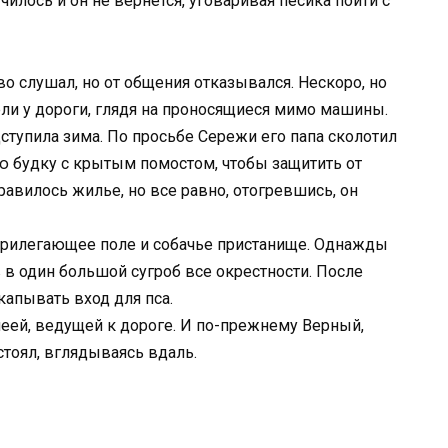
училось и он не вернется, уговаривая пёсика пойти с
о слушал, но от общения отказывался. Нескоро, но
ли у дороги, глядя на проносящиеся мимо машины.
ступила зима. По просьбе Сережи его папа сколотил
ю будку с крытым помостом, чтобы защитить от
равилось жилье, но все равно, отогревшись, он
 прилегающее поле и собачье пристанище. Однажды
в один большой сугроб все окрестности. После
капывать вход для пса.
еей, ведущей к дороге. И по-прежнему Верный,
стоял, вглядываясь вдаль.