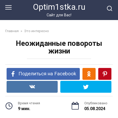
Перейти
Optim1stka.ru
к
контенту
Сайт для Вас!
Главная
»
Это интересно
Неожиданные повороты
жизни
Поделиться на Facebook
Время чтения
Опубликовано
9 мин.
05.08.2024