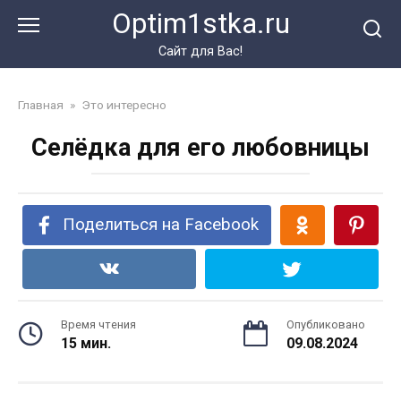
Перейти
Optim1stka.ru
к
контенту
Сайт для Вас!
Главная
»
Это интересно
Селёдка для его любовницы
Поделиться на Facebook
Время чтения
Опубликовано
15 мин.
09.08.2024