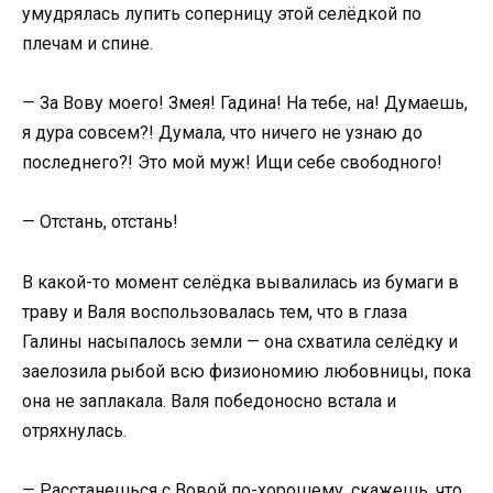
умудрялась лупить соперницу этой селёдкой по
плечам и спине.
— За Вову моего! Змея! Гадина! На тебе, на! Думаешь,
я дура совсем?! Думала, что ничего не узнаю до
последнего?! Это мой муж! Ищи себе свободного!
— Отстань, отстань!
В какой-то момент селёдка вывалилась из бумаги в
траву и Валя воспользовалась тем, что в глаза
Галины насыпалось земли — она схватила селёдку и
заелозила рыбой всю физиономию любовницы, пока
она не заплакала. Валя победоносно встала и
отряхнулась.
— Расстанешься с Вовой по-хорошему, скажешь, что