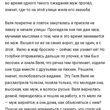
во время одного такого ожидания муж пропал,
значит, где-то на этой улице жила его зазноба.
Валя покрепче в платок закуталась и присела на
лавку в начале улицы. Просидела она так два часа,
мучимая мыслями о том, чем в это время занимается
её муж. Вышел он из-за синих ворот, да не один, а с
этой… Валю в жар бросило — сейчас как узнает её! Но
голубки отправились дальше по улочке, а там был
лесочек и знала Валя, что речка там протекает, ходили
они туда вместе с друзьями на пикник. Решили,
значит, полюбоваться видами… Эту Галя Валя не
рассмотрела толком, поняла только, что молодая она,
высокая, как муж, и волосы русые. Валя вернулась
домой, переоделась и пошла на работу, а то мало ли
— муж вернётся, а она дома, как объясняться с ним?
Лучше на заводе извиниться с сказать, что стало ей