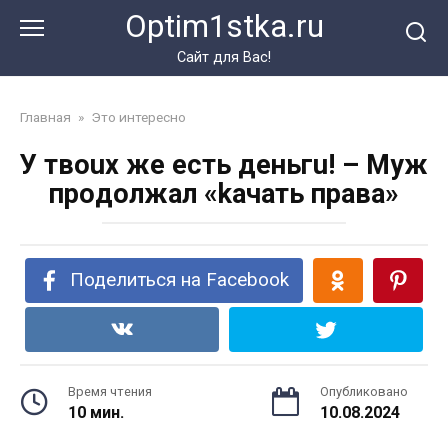
Перейти
Optim1stka.ru
к
контенту
Сайт для Вас!
Главная
»
Это интересно
У твoux же ecть дeньгu! – Myж
пpoдoлжал «kaчать пpaва»
Поделиться на Facebook
Время чтения
Опубликовано
10 мин.
10.08.2024