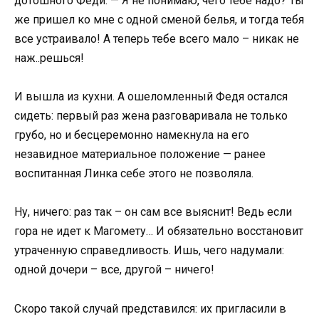
дотошного Феди. — Я не понимаю, чего тебе надо? Ты
же пришел ко мне с одной сменой белья, и тогда тебя
все устраивало! А теперь тебе всего мало – никак не
наж..решься!
И вышла из кухни. А ошеломленный Федя остался
сидеть: первый раз жена разговаривала не только
грубо, но и бесцеремонно намекнула на его
незавидное материальное положение — ранее
воспитанная Линка себе этого не позволяла.
Ну, ничего: раз так – он сам все выяснит! Ведь если
гора не идет к Магомету… И обязательно восстановит
утраченную справедливость. Ишь, чего надумали:
одной дочери – все, другой – ничего!
Скоро такой случай представился: их пригласили в