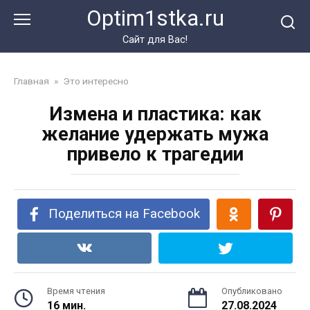
Перейти
Optim1stka.ru
к
контенту
Сайт для Вас!
Главная
»
Это интересно
Измена и пластика: как
желание удержать мужа
привело к трагедии
Поделиться на Facebook
Время чтения
Опубликовано
16 мин.
27.08.2024