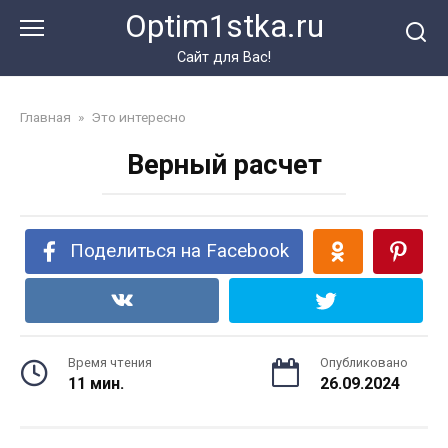
Перейти
Optim1stka.ru
к
контенту
Сайт для Вас!
Главная
»
Это интересно
Верный расчет
Поделиться на Facebook
Время чтения
Опубликовано
11 мин.
26.09.2024