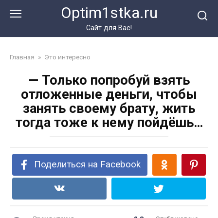
Перейти
Optim1stka.ru
к
контенту
Сайт для Вас!
Главная
»
Это интересно
— Только попробуй взять
отложенные деньги, чтобы
занять своему брату, жить
тогда тоже к нему пойдёшь…
Поделиться на Facebook