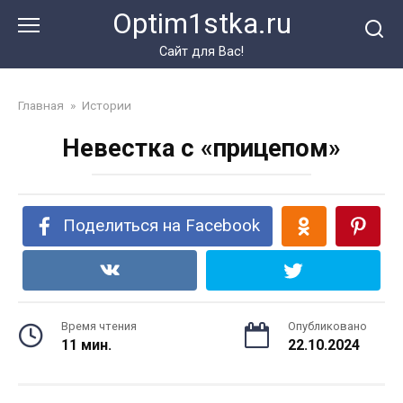
Перейти
Optim1stka.ru
к
контенту
Сайт для Вас!
Главная
»
Истории
Невестка с «прицепом»
Поделиться на Facebook
Время чтения
Опубликовано
11 мин.
22.10.2024