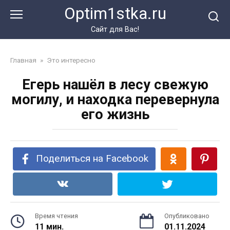
Перейти
Optim1stka.ru
к
контенту
Сайт для Вас!
Главная
»
Это интересно
Егерь нашёл в лесу свежую
могилу, и находка перевернула
его жизнь
Поделиться на Facebook
Время чтения
Опубликовано
11 мин.
01.11.2024