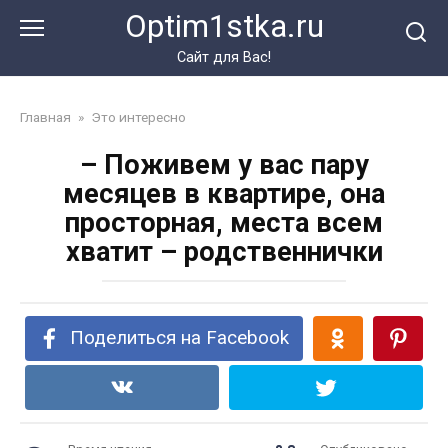
Перейти
Optim1stka.ru
к
контенту
Сайт для Вас!
Главная
»
Это интересно
– Поживем у вас пару
месяцев в квартире, она
просторная, места всем
хватит – родственнички
Поделиться на Facebook