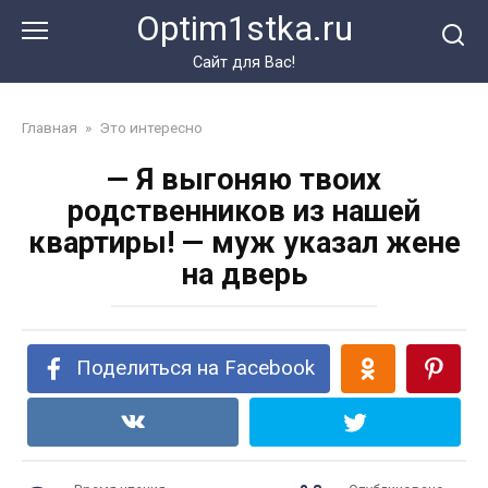
Перейти
Optim1stka.ru
к
контенту
Сайт для Вас!
Главная
»
Это интересно
— Я выгоняю твоих
родственников из нашей
квартиры! — муж указал жене
на дверь
Поделиться на Facebook