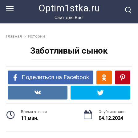
Перейти
Optim1stka.ru
к
контенту
Сайт для Вас!
Главная
»
Истории
Заботливый сынок
Поделиться на Facebook
Время чтения
Опубликовано
11 мин.
04.12.2024