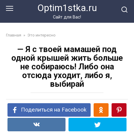
Перейти
Optim1stka.ru
к
контенту
Сайт для Вас!
Главная
»
Это интересно
— Я с твоей мамашей под
одной крышей жить больше
не собираюсь! Либо она
отсюда уходит, либо я,
выбирай
Поделиться на Facebook