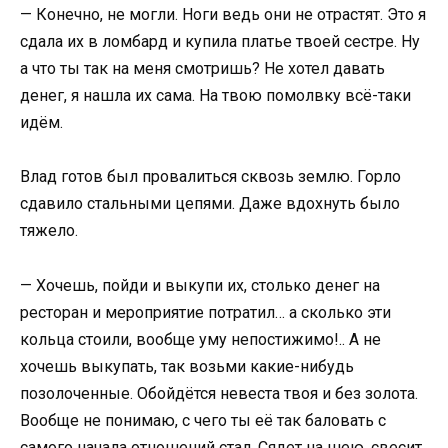
— Конечно, не могли. Ноги ведь они не отрастят. Это я
сдала их в ломбард и купила платье твоей сестре. Ну
а что ты так на меня смотришь? Не хотел давать
денег, я нашла их сама. На твою помолвку всё-таки
идём.
Влад готов был провалиться сквозь землю. Горло
сдавило стальными цепями. Даже вдохнуть было
тяжело.
— Хочешь, пойди и выкупи их, столько денег на
ресторан и мероприятие потратил… а сколько эти
кольца стоили, вообще уму непостижимо!.. А не
хочешь выкупать, так возьми какие-нибудь
позолоченные. Обойдётся невеста твоя и без золота.
Вообще не понимаю, с чего ты её так баловать с
самого начала отношений стал. Сядет на шею, свесит