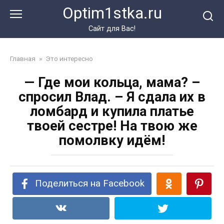
Перейти
Optim1stka.ru
к
контенту
Сайт для Вас!
Главная
»
Это интересно
— Где мои кольца, мама? –
спросил Влад. – Я сдала их в
ломбард и купила платье
твоей сестре! На твою же
помолвку идём!
Поделиться на Facebook