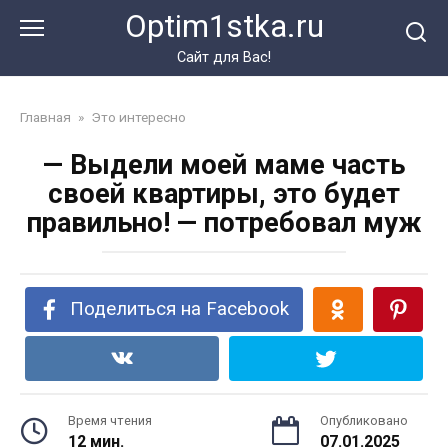
Перейти
Optim1stka.ru
к
контенту
Сайт для Вас!
Главная
»
Это интересно
— Выдели моей маме часть
своей квартиры, это будет
правильно! — потребовал муж
Поделиться на Facebook
Время чтения
Опубликовано
12 мин.
07.01.2025