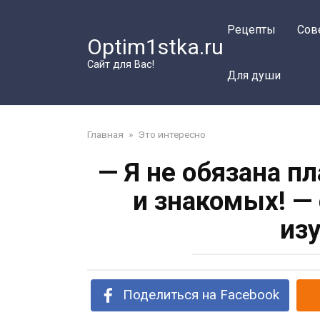
Перейти
к
Рецепты
Сов
Optim1stka.ru
контенту
Сайт для Вас!
Для души
Главная
»
Это интересно
— Я не обязана п
и знакомых! —
из
Поделиться на Facebook