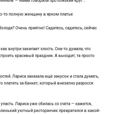
ерянным. — Мама говорила про близкий круг…
ю-то полную женщину в ярком платье:
Володя? Очень приятно! Садитесь, садитесь, сейчас
как внутри закипает злость. Она-то думала, что
строить красивый праздник. А выходит, та просто
стей. Лариса заказала ещё закусок и стала думать,
 платить за банкет, который внезапно разросся
упасть. Лариса уже сбилась со счёта — кажется,
аленький уютный ресторанчик превратился в какой-