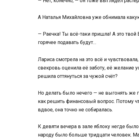
— Нет, конечно, — он тоже выглядел раст
А Наталья Михайловна уже обнимала каку
— Раечка! Ты всё-таки пришла! А это твой 
горячее подавать будут…
Лариса смотрела на это всё и чувствовала, 
свекровь оценила её заботу, её желание у
решила оттянуться за чужой счёт?
Но делать было нечего — не выгонять же го
как решить финансовый вопрос. Потому что
вдвое, она точно не собиралась.
К девяти вечера в зале яблоку негде было 
народу было больше тридцати человек. М