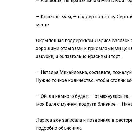
— А знаешь, ты права! Зачем мне в мои го
— Конечно, мам, — поддержал жену Сергей
месте.
Окрылённая поддержкой, Лариса взялась з
хорошими отзывами и приемлемыми ценами
закуски, и обязательно красивый торт.
— Наталья Михайловна, составьте, пожалуйс
Нужно точное количество, чтобы столик з
— Ой, да немного будет, — отмахнулась та.
моя Валя с мужем, подруги близкие — Нина
Лариса всё записала и позвонила в ресто
подробно объяснила.