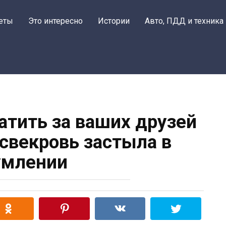
еты
Это интересно
Истории
Авто, ПДД и техника
латить за ваших друзей
 свекровь застыла в
умлении