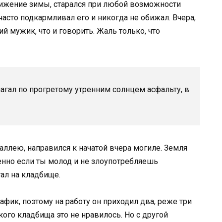
ближение зимы, старался при любой возможности
асто подкармливал его и никогда не обижал. Вчера,
й мужик, что и говорить. Жаль только, что
агал по прогретому утренним солнцем асфальту, в
ллею, направился к начатой вчера могиле. Земля
бенно если ты молод и не злоупотребляешь
тал на кладбище.
фик, поэтому на работу он приходил два, реже три
кого кладбища это не нравилось. Но с другой