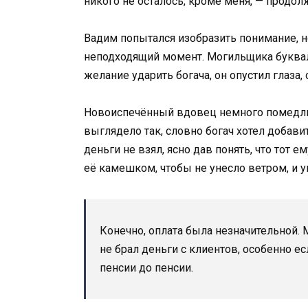
никого не осталось, кроме меня, — продол
Вадим попытался изобразить понимание, н
неподходящий момент. Могильщика букваль
желание ударить богача, он опустил глаза,
Новоиспечённый вдовец немного помедлил
выглядело так, словно богач хотел добавит
деньги не взял, ясно дав понять, что тот 
её камешком, чтобы не унесло ветром, и у
Конечно, оплата была незначительной. 
не брал деньги с клиентов, особенно 
пенсии до пенсии.