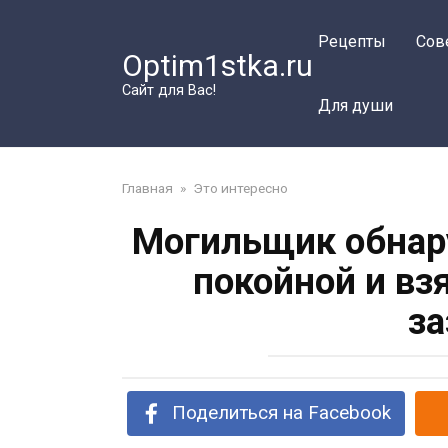
Перейти
к
Рецепты
Сов
Optim1stka.ru
контенту
Сайт для Вас!
Для души
Главная
»
Это интересно
Могильщик обнар
покойной и взя
за
Поделиться на Facebook