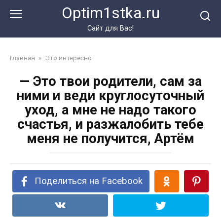
Перейти
Optim1stka.ru
к
контенту
Сайт для Вас!
Главная
»
Это интересно
— Это твои родители, сам за
ними и веди круглосуточный
уход, а мне не надо такого
счастья, и разжалобить тебе
меня не получится, Артём
Поделиться на Facebook