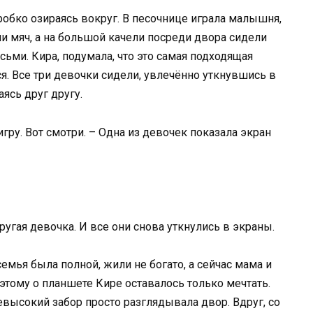
робко озираясь вокруг. В песочнице играла малышня,
 мяч, а на большой качели посреди двора сидели
сьми. Кира, подумала, что это самая подходящая
я. Все три девочки сидели, увлечённо уткнувшись в
ясь друг другу.
гру. Вот смотри. – Одна из девочек показала экран
другая девочка. И все они снова уткнулись в экраны.
емья была полной, жили не богато, а сейчас мама и
оэтому о планшете Кире оставалось только мечтать.
евысокий забор просто разглядывала двор. Вдруг, со