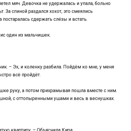
етел мяч. Девочка не удержалась и упала, больно
т. За спиной раздался хохот, это смеялись
 постаралась сдержать слёзы и встать.
ис один из мальчишек.
чик. – Эх, и коленку разбила. Пойдём ко мне, у меня
ыстро всё пройдёт.
ке руку, а потом прихрамывая пошла вместе с ним.
ной, с оттопыренными ушами и весь в веснушках.
тую квартиру. – Объяснила Кира.