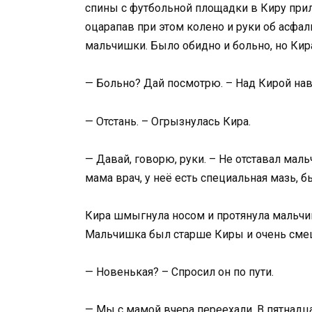
спины с футбольной площадки в Киру прил
оцарапав при этом колено и руки об асфаль
мальчишки. Было обидно и больно, но Кира
— Больно? Дай посмотрю. – Над Кирой нав
— Отстань. – Огрызнулась Кира.
— Давай, говорю, руки. – Не отставал маль
мама врач, у неё есть специальная мазь, б
Кира шмыгнула носом и протянула мальчиш
Мальчишка был старше Киры и очень смеш
— Новенькая? – Спросил он по пути.
— Мы с мамой вчера переехали. В пятнадца