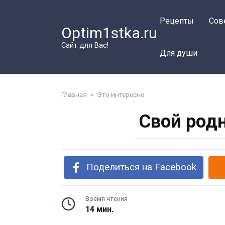
Перейти
к
Рецепты
Сов
Optim1stka.ru
контенту
Сайт для Вас!
Для души
Главная
»
Это интересно
Свой род
Поделиться на Facebook
Время чтения
14 мин.