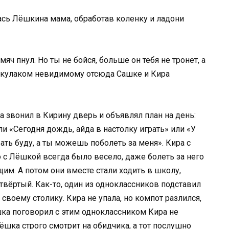
ась Лёшкина мама, обработав коленку и ладони
яч пнул. Но ты не бойся, больше он тебя не тронет, а
л кулаком невидимому отсюда Сашке и Кира
 звонил в Кирину дверь и объявлял план на день:
ли «Сегодня дождь, айда в настолку играть» или «У
рать буду, а ты можешь поболеть за меня». Кира с
 с Лёшкой всегда было весело, даже болеть за него
им. А потом они вместе стали ходить в школу,
етвёртый. Как-то, один из одноклассников подставил
своему столику. Кира не упала, но компот разлился,
ёшка поговорил с этим одноклассником Кира не
ёшка строго смотрит на обидчика, а тот послушно