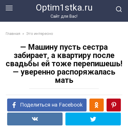
Перейти
Optim1stka.ru
к
контенту
Сайт для Вас!
Главная
»
Это интересно
— Машину пусть сестра
забирает, а квартиру после
свадьбы ей тоже перепишешь!
— уверенно распоряжалась
мать
Поделиться на Facebook