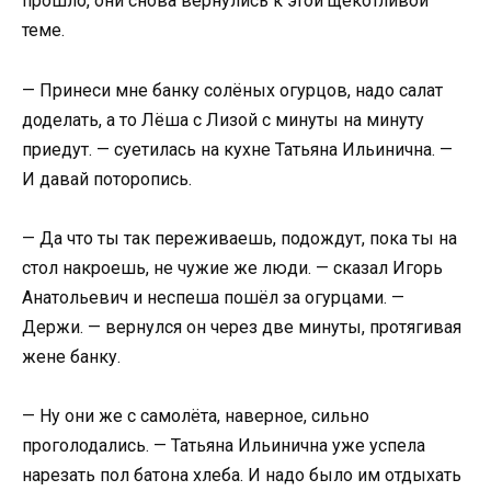
прошло, они снова вернулись к этой щекотливой
теме.
— Принеси мне банку солёных огурцов, надо салат
доделать, а то Лёша с Лизой с минуты на минуту
приедут. — суетилась на кухне Татьяна Ильинична. —
И давай поторопись.
— Да что ты так переживаешь, подождут, пока ты на
стол накроешь, не чужие же люди. — сказал Игорь
Анатольевич и неспеша пошёл за огурцами. —
Держи. — вернулся он через две минуты, протягивая
жене банку.
— Ну они же с самолёта, наверное, сильно
проголодались. — Татьяна Ильинична уже успела
нарезать пол батона хлеба. И надо было им отдыхать