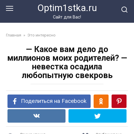
Перейти
Optim1stka.ru
к
контенту
Сайт для Вас!
Главная
»
Это интересно
— Какое вам дело до
миллионов моих родителей? —
невестка осадила
любопытную свекровь
Поделиться на Facebook