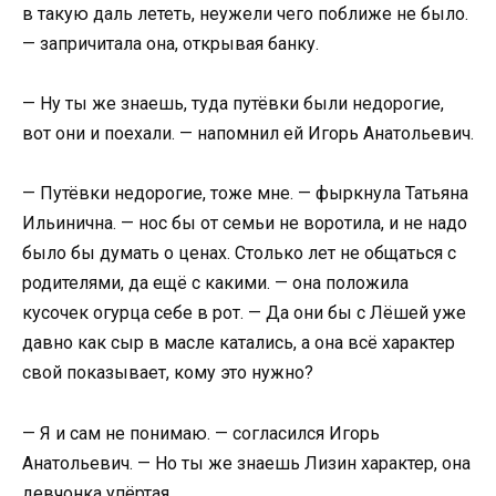
в такую даль лететь, неужели чего поближе не было.
— запричитала она, открывая банку.
— Ну ты же знаешь, туда путёвки были недорогие,
вот они и поехали. — напомнил ей Игорь Анатольевич.
— Путёвки недорогие, тоже мне. — фыркнула Татьяна
Ильинична. — нос бы от семьи не воротила, и не надо
было бы думать о ценах. Столько лет не общаться с
родителями, да ещё с какими. — она положила
кусочек огурца себе в рот. — Да они бы с Лёшей уже
давно как сыр в масле катались, а она всё характер
свой показывает, кому это нужно?
— Я и сам не понимаю. — согласился Игорь
Анатольевич. — Но ты же знаешь Лизин характер, она
девчонка упёртая.