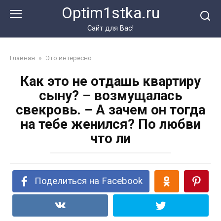
Перейти
Optim1stka.ru
к
контенту
Сайт для Вас!
Главная
»
Это интересно
Как это не отдашь квартиру
сыну? – возмущалась
свекровь. – А зачем он тогда
на тебе женился? По любви
что ли
Поделиться на Facebook