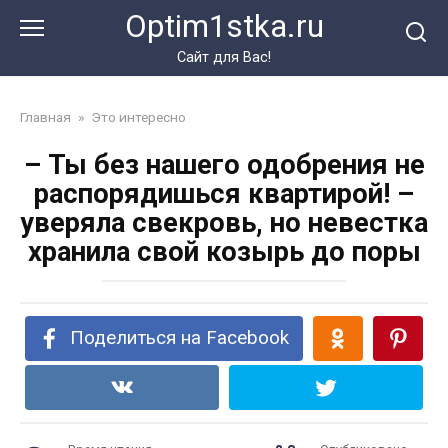
Перейти
Optim1stka.ru
к
контенту
Сайт для Вас!
Главная
»
Это интересно
– Ты без нашего одобрения не
распорядишься квартирой! –
уверяла свекровь, но невестка
хранила свой козырь до поры
Поделиться на Facebook