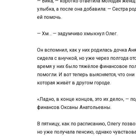
— Вика, — коротко ответила молодая женщи
улыбка, а после она добавила: — Сестра ро
ей помочь.
— Хм… — задумчиво хмыкнул Олег.
Он вспомнил, как у них родилась дочка Аня
сидела с внучкой, но уже через полгода отс
время у них было тяжёлое финансовое пол
помогли. И вот теперь выясняется, что он
которая живёт в другом городе.
«Ладно, в конце концов, это их дело», — п
финансов Оксаны Анатольевны.
В пятницу, как по расписанию, Олегу позво
но уже получала пенсию, однако чувствов