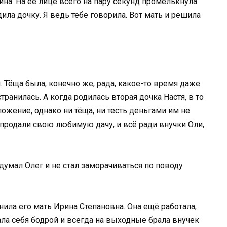
на. На её лице всего на пару секунд промелькнула
дила дочку. Я ведь тебе говорила. Вот мать и решила
. Тёща была, конечно же, рада, какое-то время даже
транилась. А когда родилась вторая дочка Настя, в то
ожение, однако ни тёща, ни тесть деньгами им не
и продали свою любимую дачу, и всё ради внучки Оли,
одумал Олег и не стал заморачиваться по поводу
нила его мать Ирина Степановна. Она ещё работала,
ала себя бодрой и всегда на выходные брала внучек