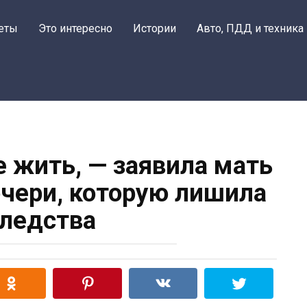
еты
Это интересно
Истории
Авто, ПДД и техника
е жить, — заявила мать
очери, которую лишила
ледства