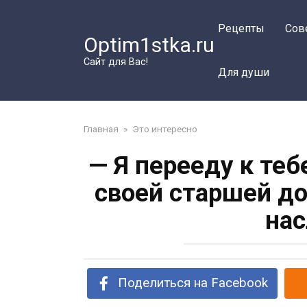
Перейти
к
Рецепты
Сов
Optim1stka.ru
контенту
Сайт для Вас!
Для души
Главная
»
Это интересно
— Я перееду к теб
своей старшей д
нас
Поделиться на Facebook