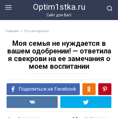
Перейти
Optim1stka.ru
к
контенту
Сайт для Вас!
Главная
»
Это интересно
Моя семья не нуждается в
вашем одобрении! — ответила
я свекрови на ее замечания о
моем воспитании
Поделиться на Facebook