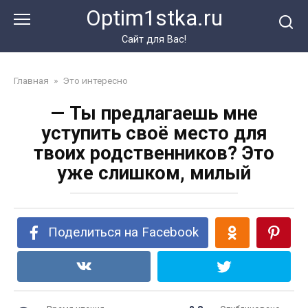
Перейти
Optim1stka.ru
к
контенту
Сайт для Вас!
Главная
»
Это интересно
— Ты предлагаешь мне
уступить своё место для
твоих родственников? Это
уже слишком, милый
Поделиться на Facebook