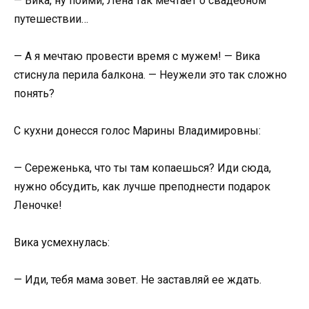
— Вика, ну пойми, Лена так мечтает о свадебном
путешествии…
— А я мечтаю провести время с мужем! — Вика
стиснула перила балкона. — Неужели это так сложно
понять?
С кухни донесся голос Марины Владимировны:
— Сереженька, что ты там копаешься? Иди сюда,
нужно обсудить, как лучше преподнести подарок
Леночке!
Вика усмехнулась:
— Иди, тебя мама зовет. Не заставляй ее ждать.