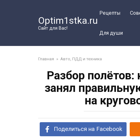
Перейти
к
Рецепты
Сов
Optim1stka.ru
контенту
Сайт для Вас!
Для души
Главная
»
Авто, ПДД и техника
Разбор полётов: 
занял правильну
на кругов
Поделиться на Facebook