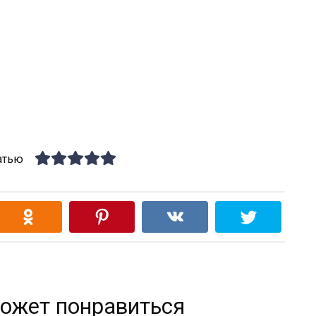
атью
ожет понравиться