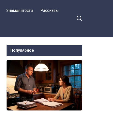
банка лишил ее прыти
Знаменитости
Рассказы
Популярное