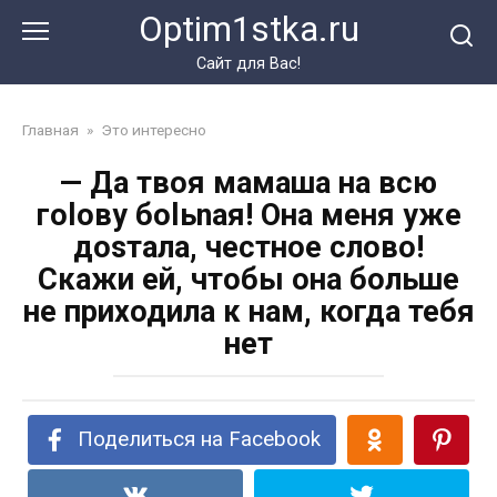
Перейти
Optim1stka.ru
к
контенту
Сайт для Вас!
Главная
»
Это интересно
— Да твоя мамаша на всю
гоloву боlьnaя! Она меня уже
доsтала, честное слово!
Скажи ей, чтобы она больше
не приходила к нам, когда тебя
нет
Поделиться на Facebook