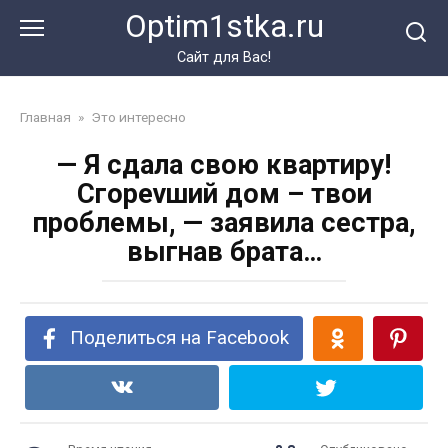
Перейти
Optim1stka.ru
к
контенту
Сайт для Вас!
Главная
»
Это интересно
— Я сдала свою квартиру!
Сгореvший дом – твои
проблемы, — заявила сестра,
выгнав брата…
Поделиться на Facebook