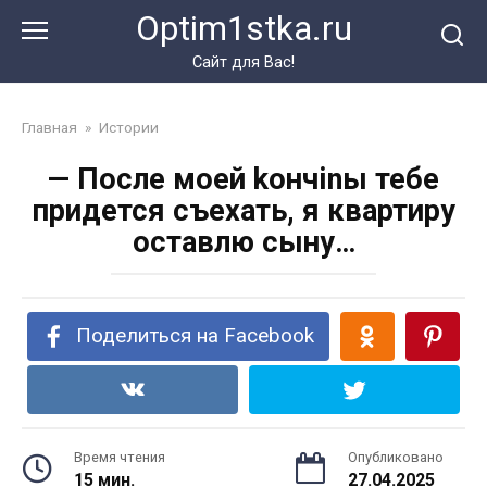
Перейти
Optim1stka.ru
к
контенту
Сайт для Вас!
Главная
»
Истории
— После моей kончinы тебе
придется съехать, я квартиру
оставлю сыну…
Поделиться на Facebook
Время чтения
Опубликовано
15 мин.
27.04.2025