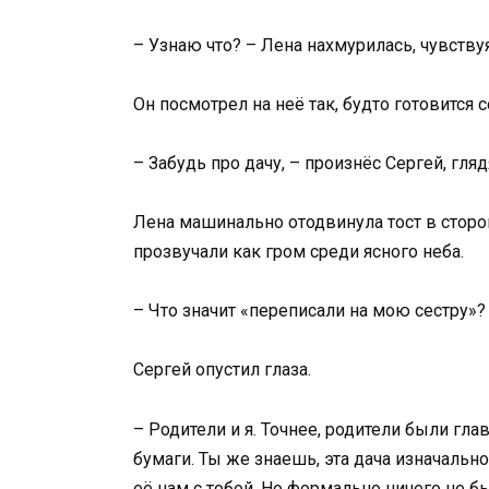
– Узнаю что? – Лена нахмурилась, чувствуя
Он посмотрел на неё так, будто готовится 
– Забудь про дачу, – произнёс Сергей, гля
Лена машинально отодвинула тост в сторон
прозвучали как гром среди ясного неба.
– Что значит «переписали на мою сестру»?
Сергей опустил глаза.
– Родители и я. Точнее, родители были гл
бумаги. Ты же знаешь, эта дача изначальн
её нам с тобой. Но формально ничего не б