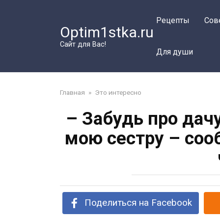
Перейти
к
Рецепты
Сов
Optim1stka.ru
контенту
Сайт для Вас!
Для души
Главная
»
Это интересно
– Забудь про дач
мою сестру – соо
Поделиться на Facebook