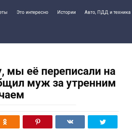
еты
Это интересно
Истории
Авто, ПДД и техника
у, мы её переписали на
бщил муж за утренним
чаем