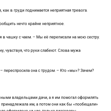
, как в груди поднимается неприятная тревога.
сообщить нечто крайне неприятное.
дя в чашку с чаем. – Мы её переписали на мою сестру.
у, чувствуя, что руки слабеют. Слова мужа
 – переспросила она с трудом. – Кто «мы»? Зачем?
авными владельцами дачи, а я им помогал оформлять
о принадлежала им, а потом они как бы «пообещали»
ыло оформлено на нас, только разговоры.