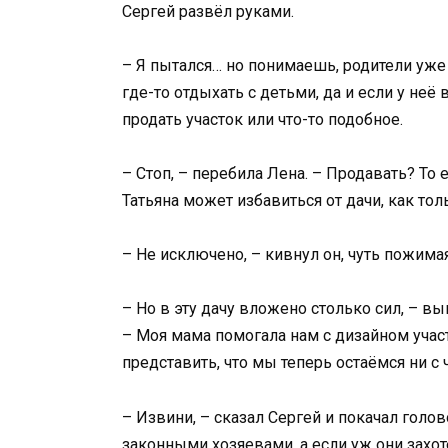
Сергей развёл руками.
– Я пытался… но понимаешь, родители уже 
где-то отдыхать с детьми, да и если у не
продать участок или что-то подобное.
– Стоп, – перебила Лена. – Продавать? То 
Татьяна может избавиться от дачи, как тол
– Не исключено, – кивнул он, чуть пожимая
– Но в эту дачу вложено столько сил, – вы
– Моя мама помогала нам с дизайном учас
представить, что мы теперь остаёмся ни с 
– Извини, – сказал Сергей и покачал голов
законными хозяевами, а если уж они захоте