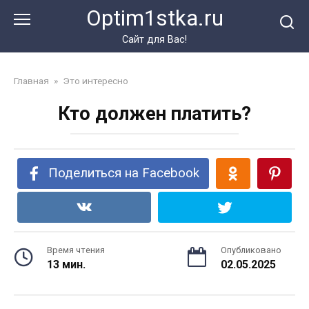
Перейти
Optim1stka.ru
к
контенту
Сайт для Вас!
Главная
»
Это интересно
Кто должен платить?
Поделиться на Facebook
Время чтения
Опубликовано
13 мин.
02.05.2025