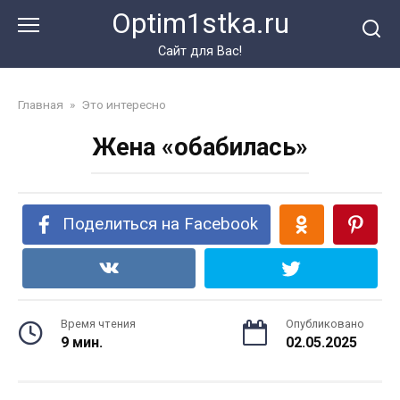
Перейти
Optim1stka.ru
к
контенту
Сайт для Вас!
Главная
»
Это интересно
Жена «обабилась»
Поделиться на Facebook
Время чтения
Опубликовано
9 мин.
02.05.2025