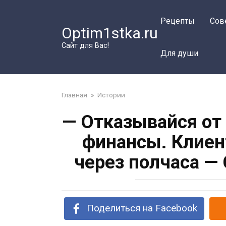
Перейти
к
Рецепты
Сов
Optim1stka.ru
контенту
Сайт для Вас!
Для души
Главная
»
Истории
— Отказывайся от
финансы. Клиен
через полчаса —
Поделиться на Facebook