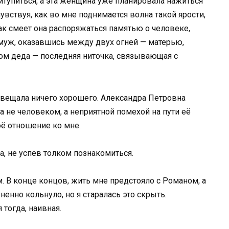
ритупиться, а эта женщина уже планировала нажиться
чувствуя, как во мне поднимается волна такой ярости,
ак смеет она распоряжаться памятью о человеке,
 муж, оказавшись между двух огней — матерью,
дом деда — последняя ниточка, связывающая с
двещала ничего хорошего. Александра Петровна
а не человеком, а неприятной помехой на пути её
оё отношение ко мне.
а, не успев толком познакомиться.
. В конце концов, жить мне предстояло с Романом, а
ненно кольнуло, но я старалась это скрыть.
 тогда, наивная.