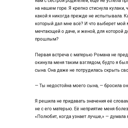
нам с сестрой родителей, еще не успела п
на нашем горе. Я крепко стиснула кулаки, 
какой я никогда прежде не испытывала. К
который дал мне всё? И что выберет мой
мечтающей о даче, и женой, для которой 
прошлым?
Первая встреча с матерью Романа не пре
окинула меня таким взглядом, будто я был
сына. Она даже не потрудилась скрыть св
— Ты недостойна моего сына, — бросила он
Я решила не придавать значения её словам
не с его матерью. Её неприятие меня болез
«Полюбит, когда узнает лучше,» — думала я