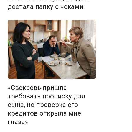
достала папку с чеками
«Свекровь пришла
требовать прописку для
сына, но проверка его
кредитов открыла мне
глаза»