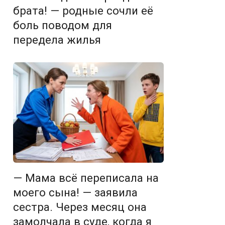
брата! — родные сочли её
боль поводом для
передела жилья
— Мама всё переписала на
моего сына! — заявила
сестра. Через месяц она
замолчала в суде, когда я