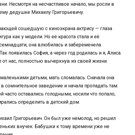
ни. Несмотря на несчастливое начало, мы росли в
ему дедушке Михаилу Григорьевичу.
нающей сошедшую с киноэкрана актрису — глаза
гура как у модели. Но её красота стала и её
осемнадцати, она влюбилась и забеременела.
ак появилась София, а через год родилась и я, Алиса.
 от нас, полностью вычеркнув из своей жизни.
аленькими детьми, мать сломалась. Сначала она
 в сомнительное заведение и начала пропадать там.
ой часто оставались голодными, носили что попало,
бирались определить в детский дом.
хаил Григорьевич. Он был уже немолод, но решил
леньких внучек. Бабушки к тому времени уже не
дения.