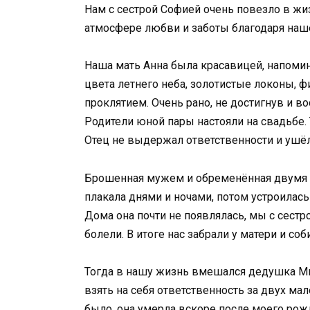
Нам с сестрой Софией очень повезло в жиз
атмосфере любви и заботы благодаря наш
Наша мать Анна была красавицей, напоми
цвета летнего неба, золотистые локоны, фи
проклятием. Очень рано, не достигнув и в
Родители юной пары настояли на свадьбе. Т
Отец не выдержал ответственности и ушёл
Брошенная мужем и обременённая двумя м
плакала днями и ночами, потом устроилась
Дома она почти не появлялась, мы с сестр
болели. В итоге нас забрали у матери и со
Тогда в нашу жизнь вмешался дедушка Ми
взять на себя ответственность за двух ма
было, она умерла вскоре после моего рож