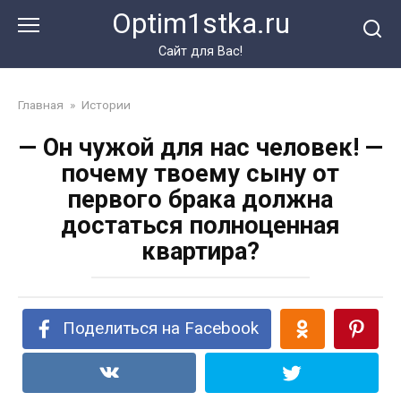
Перейти
Optim1stka.ru
к
контенту
Сайт для Вас!
Главная
»
Истории
— Он чужой для нас человек! —
почему твоему сыну от
первого брака должна
достаться полноценная
квартира?
Поделиться на Facebook