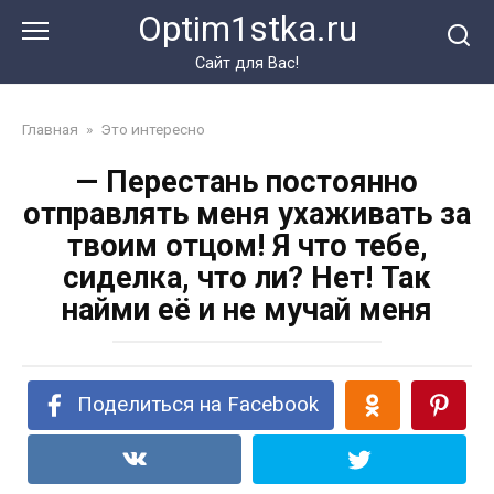
Перейти
Optim1stka.ru
к
контенту
Сайт для Вас!
Главная
»
Это интересно
— Перестань постоянно
отправлять меня ухаживать за
твоим отцом! Я что тебе,
сиделка, что ли? Нет! Так
найми её и не мучай меня
Поделиться на Facebook