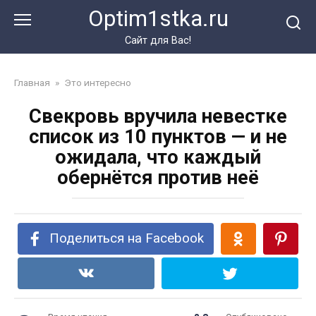
Перейти
Optim1stka.ru
к
контенту
Сайт для Вас!
Главная
»
Это интересно
Свекровь вручила невестке
список из 10 пунктов — и не
ожидала, что каждый
обернётся против неё
Поделиться на Facebook