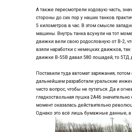
А также пересмотрели ходовую часть, знач
стороны до сих пор у наших танков практич
5 километров в час. В этом смысле запад
машины. Внутрь танка всунули на тот мом
движки вели свою родословную от В-2, что 
взяли наработки с немецких движков, так 
движке В-55В давал 580 лошадей, то 5ТД д
Поставили туда автомат заряжания, потом
дальнейшем разработали уральские инжене
чисто вопрос, чтобы не путаться. Да и ог
гладкоствольная пушка 2А46 значительно 
момент оказалась действительно революц
Однако это всё лишь бумажные данные, а 