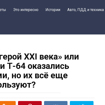
еты
Это интересно
Истории
Авто, ПДД и техника
герой XXI века» или
и Т-64 оказались
и, но их всё еще
ользуют?