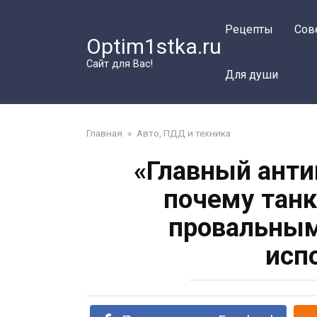
Перейти
к
Рецепты
Сов
Optim1stka.ru
контенту
Сайт для Вас!
Для души
Главная
»
Авто, ПДД и техника
«Главный анти
почему танк
провальным
исп