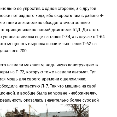
ительно ее упростив с одной стороны, а с другой
ески нет заднего хода, ибо скорость там в районе 4-
ные танки значительно обходят отечественные
ент принципиально новый двигатель 5ТД. До этого
устанавливался еще на танки Т-34, а в случае с Т-64
что мощность выросла значительно: если Т-62 на
авал все 700.
 его назвали механизм, ведь иную конструкцию в
ры на Т-72, которую тоже назвали автомат. Тут
невая мощь для своего времени ошеломляла:
обходила натовскую Л-7. Так что машина на свой
ионной, и вообще была на уровне «небожителя».
реальность оказалась значительно более суровой.