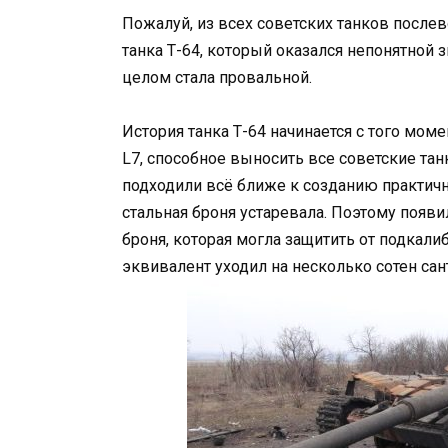
Пожалуй, из всех советских танков послев
танка Т-64, который оказался непонятной 
целом стала провальной.
История танка Т-64 начинается с того мом
L7, способное выносить все советские тан
подходили всё ближе к созданию практич
стальная броня устаревала. Поэтому появ
броня, которая могла защитить от подкал
эквивалент уходил на несколько сотен сан